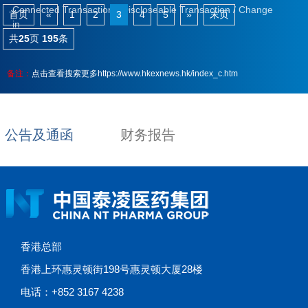
Connected Transaction / Discloseable Transaction / Change
首页
«
1
2
3
4
5
»
末页
in
共
25
页
195
条
备注：
点击查看搜索更多https://www.hkexnews.hk/index_c.htm
公告及通函
财务报告
香港总部
香港上环惠灵顿街198号惠灵顿大厦28楼
电话：+852 3167 4238